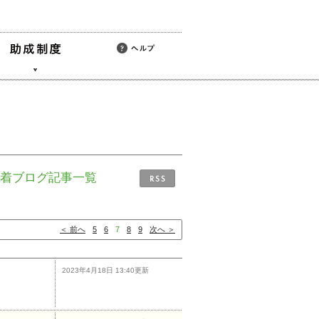
新着ブログ記事一覧
＜ 前へ
5
6
7
8
9
次へ ＞
2023年4月18日 13:40更新