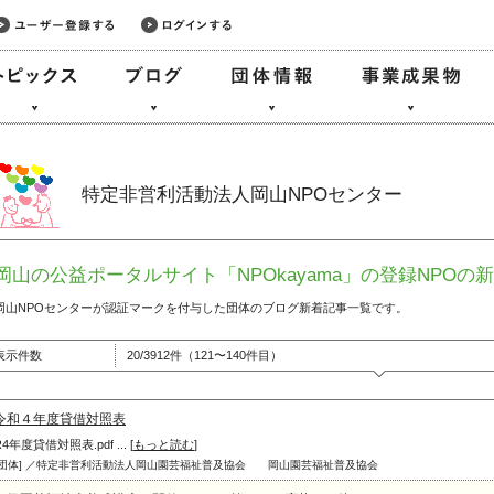
特定非営利活動法人岡山NPOセンター
岡山の公益ポータルサイト「NPOkayama」の登録NPOの
岡山NPOセンターが認証マークを付与した団体のブログ新着記事一覧です。
表示件数
20/3912件（121〜140件目）
令和４年度貸借対照表
R4年度貸借対照表.pdf ... [
もっと読む
]
[団体] ／特定非営利活動法人岡山園芸福祉普及協会
岡山園芸福祉普及協会