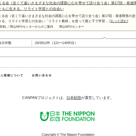
よる会（近くて遠いさまざまな社会の課題に心を寄せて語り合う会）第17回：発達
ともに生きる。リライト学習との出会い
よる会（近くて遠いさまざまな社会の課題に心を寄せて語り合う会）第17回：発達障害の息
きる。リライト学習との出会い「リライト教材」を使って親と子で学習 ... [
もっと読む
]
[団体] ／岡山NPOセンターからのご案内
岡山NPOセンター
表示件数
20/3912件（121〜140件目）
CANPANプロジェクトは、
日本財団
が運営しています。
Copyright © The Nippon Foundation