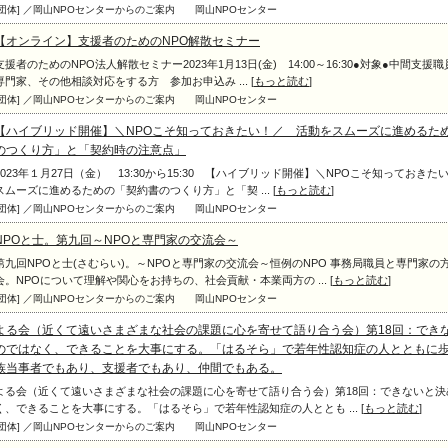
[団体] ／岡山NPOセンターからのご案内
岡山NPOセンター
【オンライン】支援者のためのNPO解散セミナー
支援者のためのNPO法人解散セミナー2023年1月13日(金) 14:00～16:30●対象●中間支援
専門家、その他相談対応をする方 参加お申込み ... [
もっと読む
]
[団体] ／岡山NPOセンターからのご案内
岡山NPOセンター
【ハイブリッド開催】＼NPOこそ知っておきたい！／ 活動をスムーズに進めるた
のつくり方」と「契約時の注意点」
2023年１月27日（金） 13:30から15:30 【ハイブリッド開催】＼NPOこそ知っておき
スムーズに進めるための「契約書のつくり方」と「契 ... [
もっと読む
]
[団体] ／岡山NPOセンターからのご案内
岡山NPOセンター
NPOと士。第九回～NPOと専門家の交流会～
第九回NPOと士(さむらい)。～NPOと専門家の交流会～恒例のNPO 事務局職員と専門家の
会。NPOについて理解や関心をお持ちの、社会貢献・本業両方の ... [
もっと読む
]
[団体] ／岡山NPOセンターからのご案内
岡山NPOセンター
よる会（近くて遠いさまざまな社会の課題に心を寄せて語り合う会）第18回：でき
のではなく、できることを大事にする。「はるそら」で若年性認知症の人とともに
族当事者でもあり、支援者でもあり、仲間でもある。
よる会（近くて遠いさまざまな社会の課題に心を寄せて語り合う会）第18回：できないと決
く、できることを大事にする。「はるそら」で若年性認知症の人ととも ... [
もっと読む
]
[団体] ／岡山NPOセンターからのご案内
岡山NPOセンター