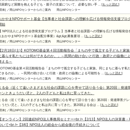
活困窮など困難を抱える子ども・親子の支援について、必要な担い手 ... [
もっと読む
]
[団体] ／岡山NPOセンターからのご案内
岡山NPOセンター
おかやまNPOサポート基金【当事者と社会課題への理解を広げる情報発信支援プロ
開始
【 NPO法人による社会啓発支援プログラム 】当事者と社会課題への理解を広げる情報発信
（おかやまNPOサポート基金配分事業）&gt;&gt;募集要項 ... [
もっと読む
]
[団体] ／岡山NPOセンターからのご案内
岡山NPOセンター
【2月18日(土)】KOTOMO基金第４回活動報告会「まちの中で孤立する子どもと家
に暮らす私たちには何ができるのか。」～民間の助け合いと行政・政府との協働に
考える～
KOTOMO基金第４回活動報告会「まちの中で孤立する子どもと家族。同じまちに暮らす私
できるのか。」～民間の助け合いと行政・政府との協働による可能性を ... [
もっと読む
]
[団体] ／岡山NPOセンターからのご案内
岡山NPOセンター
よる会（近くて遠いさまざまな社会の課題に心を寄せて語り合う会）第20回：発達
ーンときょうだい児と。2人の子どもと私は共に育ってきた。
よる会（近くて遠いさまざまな社会の課題に心を寄せて語り合う会）第20回：発達障害グレ
ょうだい児と。2人の子どもと私は共に育ってきた。第20回よる会は ... [
もっと読む
]
[団体] ／岡山NPOセンターからのご案内
岡山NPOセンター
【オンライン】2回連続NPO法人事務局セミナー<br />【2/13】NPO法人の決算書
ついて<br />【3/6】NPO法人の総会から総会後の手続きについて