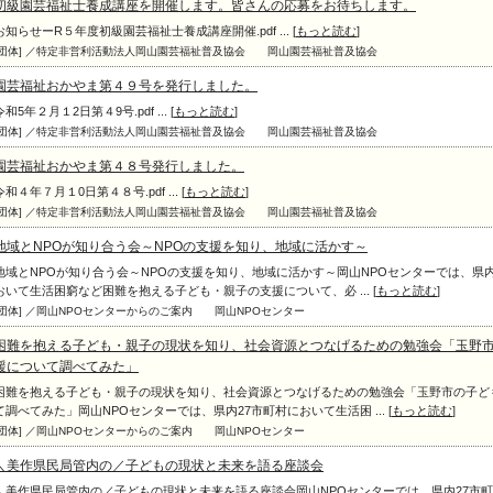
初級園芸福祉士養成講座を開催します。皆さんの応募をお待ちします。
お知らせーR５年度初級園芸福祉士養成講座開催.pdf ... [
もっと読む
]
[団体] ／特定非営利活動法人岡山園芸福祉普及協会
岡山園芸福祉普及協会
園芸福祉おかやま第４９号を発行しました。
令和5年２月１2日第４9号.pdf ... [
もっと読む
]
[団体] ／特定非営利活動法人岡山園芸福祉普及協会
岡山園芸福祉普及協会
園芸福祉おかやま第４８号発行しました。
令和４年７月１0日第４８号.pdf ... [
もっと読む
]
[団体] ／特定非営利活動法人岡山園芸福祉普及協会
岡山園芸福祉普及協会
地域とNPOが知り合う会～NPOの支援を知り、地域に活かす～
地域とNPOが知り合う会～NPOの支援を知り、地域に活かす～岡山NPOセンターでは、県内
おいて生活困窮など困難を抱える子ども・親子の支援について、必 ... [
もっと読む
]
[団体] ／岡山NPOセンターからのご案内
岡山NPOセンター
困難を抱える子ども・親子の現状を知り、社会資源とつなげるための勉強会「玉野
援について調べてみた」
困難を抱える子ども・親子の現状を知り、社会資源とつなげるための勉強会「玉野市の子ど
て調べてみた」岡山NPOセンターでは、県内27市町村において生活困 ... [
もっと読む
]
[団体] ／岡山NPOセンターからのご案内
岡山NPOセンター
＼美作県民局管内の／子どもの現状と未来を語る座談会
＼美作県民局管内の／子どもの現状と未来を語る座談会岡山NPOセンターでは、県内27市