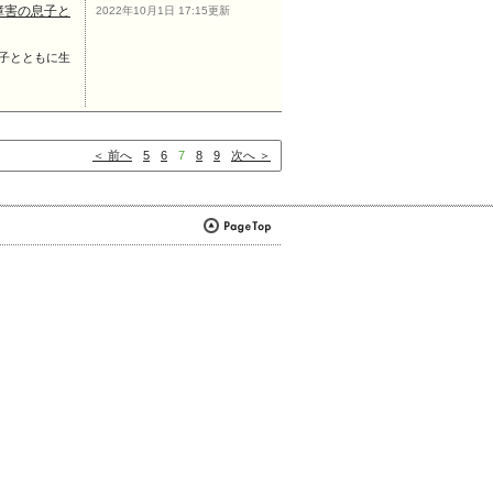
障害の息子と
2022年10月1日 17:15更新
子とともに生
＜ 前へ
5
6
7
8
9
次へ ＞