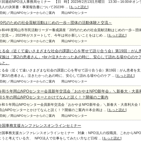
２回連続NPO法人事務局セミナー 【日 時】2023年2月13日月曜日 13:30～16:00＠オン
法人の決算書・事業報告書について2023年 ... [
もっと読む
]
[団体] ／岡山NPOセンターからのご案内
岡山NPOセンター
20代のための社会貢献活動はじめの一歩～団体の活動体験と交流～
令和4年度岡山市市民活動リーダー養成講座「20代のための社会貢献活動はじめの一歩～団
と交流～」2023年がスタートして、今年は何か新しいことをはじめ ... [
もっと読む
]
[団体] ／岡山NPOセンターからのご案内
岡山NPOセンター
よる会（近くて遠いさまざまな社会の課題に心を寄せて語り合う会）第19回：がん
家族は「第2の患者さん」<br />泣きたかったあの時に、安心して語れる場や心のケ
らと。
よる会（近くて遠いさまざまな社会の課題に心を寄せて語り合う会）第19回：がん患者を支
「第2の患者さん」泣きたかったあの時に、安心して語れる場や心のケア ... [
もっと読む
]
[団体] ／岡山NPOセンターからのご案内
岡山NPOセンター
令和５年岡山NPOセンター会員新年交流会「おかやまNPO新年会」＼新春大・大喜
和５年の岡山NPOセンターとかけてなんと説く！？開催のご案内
令和５年岡山NPOセンター会員新年交流会「おかやまNPO新年会」＼新春大・大喜利大会
岡山NPOセンターとかけてなんと説く！？開催のご案内※本企画は ... [
もっと読む
]
[団体] ／岡山NPOセンターからのご案内
岡山NPOセンター
全国事務支援カンファレンスオンラインセミナー
全国事務支援カンファレンスオンラインセミナー 対象：NPO法人の役職員、これからNP
ようと考えている方、 NPO法人で仕事をしてみたい方など日程 ... [
もっと読む
]