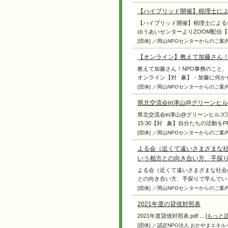
【ハイブリッド開催】税理士に
【ハイブリッド開催】税理士による年末調
ゆうあいセンターよりZOOM配信【会 場
[団体] ／岡山NPOセンターからのご案
【オンライン】教えて加藤さん！
教えて加藤さん！NPO事務のこと、何でも
オンライン【対 象】・加藤に何かを ..
[団体] ／岡山NPOセンターからのご案
県北交流会in津山@グリーンヒ
県北交流会in津山@グリーンヒルズ津
15:30【対 象】自分たちの活動をPRし 
[団体] ／岡山NPOセンターからのご案
よる会（近くて遠いさまざまな社
いう相方との向き合い方、手探
よる会（近くて遠いさまざまな社会
との向き合い方、手探りで学んでいます
[団体] ／岡山NPOセンターからのご案
2021年度の貸借対照表
2021年度貸借対照表.pdf ... [
もっと
[団体] ／認定NPO法人 おかやまエネ