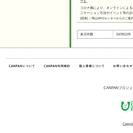
ー】
コロナ禍により、オンラインによる
ニケーション⽅法やイベント等の企画や
[団体] ／岡山NPOセンターからのご案
表示件数
20/3912
CANPANプロジ
Copyri