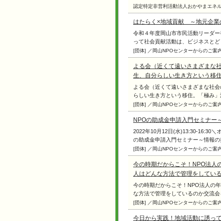
認定特定非営利活動法人おかやまエネ
はたらく×地域貢献 ～地元企業
令和４年度岡山市市民活動リーダー
って社会貢献活動は、ビジネスとどう関
[団体] ／岡山NPOセンターからのご案
よる会（近くて遠いさまざまな社
生、自分らしい生き方という移
よる会（近くて遠いさまざまな社会
らしい生き方という移住。「極み」減農
[団体] ／岡山NPOセンターからのご案
NPOの助成金申請入門セミナー
2022年10月12日(水)13:30-
の助成金申請入門セミナー～情報の探し方
[団体] ／岡山NPOセンターからのご案
今の時期だからこそ！NPO法人
人はどんな方法で管理をしてい
今の時期だからこそ！NPO法人の
な方法で管理をしているのか交流会を通
[団体] ／岡山NPOセンターからのご案
今日から実践！地域活動に誘っ