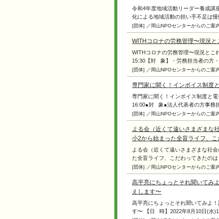
令和4年度地域活動リーダー養成講
化による地域活動の担い手不足は慢性的
[団体] ／岡山NPOセンターからのご案
WITHコロナの労務管理〜現況
WITHコロナの労務管理〜現況とこれか
15:30【対 象】・労務担当者の方・代表
[団体] ／岡山NPOセンターからのご案
専門家に聞く！インボイス制度
専門家に聞く！インボイス制度と電子帳票
16:00●対 象●法人代表者の方事務担当者
[団体] ／岡山NPOセンターからのご案
よる会（近くて遠いさまざまな社会
小2から始まった全盲ライフ、こ
よる会（近くて遠いさまざまな社会
た全盲ライフ、こだわってきたのは「音」
[団体] ／岡山NPOセンターからのご案
高平亮にちょっとそれ聞いてみ
えします〜
高平亮にちょっとそれ聞いてみよ！
す〜 【日 時】2022年8月10日(水)14:00-