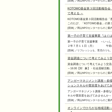
[団体] ／岡山NPOセンターからのご案
KOTOMO基金第３回活動報告
て考える ～
KOTOMO基金第３回活動報告会
このたび、「KOTOMO基金」の第３回
[団体] ／岡山NPOセンターからのご案
第一子の子育て支援事業『はぐ
第一子の子育て支援事業 ～いっし
２年７月１１日（月） 午前の部
[団体] ／リフレッシュも、育児のうち
資金調達について考えてみよう
資金調達について考えてみよう交流会@
～16:00【対 象】・社会貢献活動、市民
[団体] ／岡山NPOセンターからのご案
アンガーマネジメント講座～多
ションスキルや寛容度をあげて
アンガーマネジメント講座～多様な
キルや寛容度をあげてみませんか～ 【日 
[団体] ／岡山NPOセンターからのご案
オンラインでひろがる地域活動～