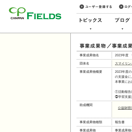
このページの本文へ
事業成果物名
2023年
団体名
スマイリン
事業成果物概要
2023年
の支援金に
本事業にお
①活動報告
⓶学習支援
助成機関
公益財団
事業成果物種類
報告書
事業成果物
事業成果物