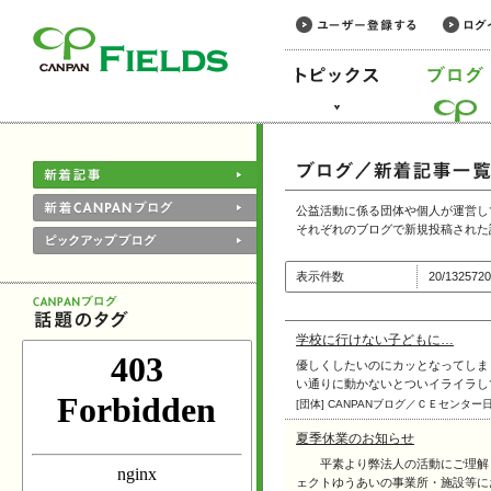
このページの本文へ
公益活動に係る団体や個人が運営し
それぞれのブログで新規投稿された
表示件数
20/1325
学校に行けない子どもに…
優しくしたいのにカッとなってしま
い通りに動かないとついイライラしてカ
[団体] CANPANブログ／ＣＥセンター
夏季休業のお知らせ
平素より弊法人の活動にご理解・
ェクトゆうあいの事業所・施設等におき