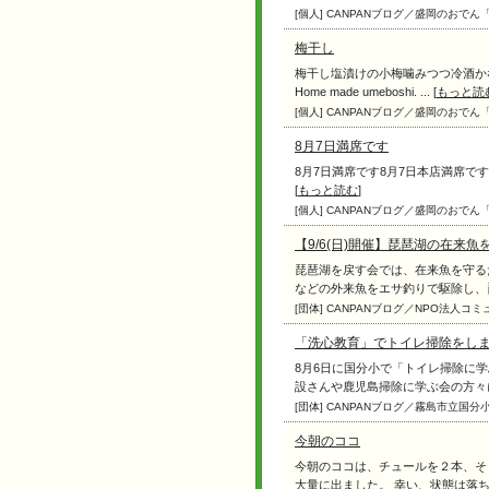
[個人] CANPANブログ／盛岡のお
梅干し
梅干し塩漬けの小梅噛みつつ
Home made umeboshi. ... [
もっと読
[個人] CANPANブログ／盛岡のお
8月7日満席です
8月7日満席です8月7日本店満席です。Aug.
[
もっと読む
]
[個人] CANPANブログ／盛岡のお
【9/6(日)開催】琵琶湖の在来
琵琶湖を戻す会では、在来魚を守る
などの外来魚をエサ釣りで駆除し、琵琶
[団体] CANPANブログ／NPO法人
「洗心教育」でトイレ掃除をし
8月6日に国分小で「トイレ掃除に
設さんや鹿児島掃除に学ぶ会の方々に協
[団体] CANPANブログ／霧島市立国
今朝のココ
今朝のココは、チュールを２本、そ
大量に出ました。 幸い、状態は落ち着