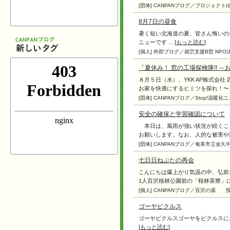
[団体] CANPANブログ／プロジェク
8月7日の昼食
暑く短い北海道の夏、皆さん悔いの
ニューです ... [
もっと読む
]
[個人] 外部ブログ／就労支援B型 NPO
「夏休み！ 窓の工場探検隊!!
８月５日（水）、YKK AP株式会社
お家を快適にするヒミツを探れ！〜」を
[団体] CANPANブログ／Stop!温暖化
安全の確保と学習確認について
本日は、風雨が強い状況が続くこ
お願いします。なお、人的な被害や家屋
[団体] CANPANブログ／奄美市立金
七日日ねぷたの再会
こんにちは爆上がり気温の中、弘前
1人百沢桜林公園前の「桜林茶寮」にラ
[個人] CANPANブログ／百沢の湯
ゴーヤピクルス
ゴーヤピクルスゴーヤをピクルスに。爽やかな
[
もっと読む
]