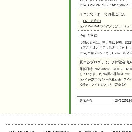
[団体] CANPANブログ／Stop!温暖化
よつばて・あーてお昼ごはん
... [
もっと読む
]
[団体] CANPANブログ／こどもコミ
今朝の文福
今朝の文福は、朝ご飯は９割、ほぼ
ィアさん達と元気に散歩してきました。
[団体] 外部ブログ／さくらの里山科
夏休みプログラミング体験会 無料 8
開催日時: 2026/08/18 13:00
しています。約2時間の体験会です ...
[団体] 外部ブログ／一般社団法人アイ
投稿者：アイやまなし人材育成協会
表示件数
20/1325