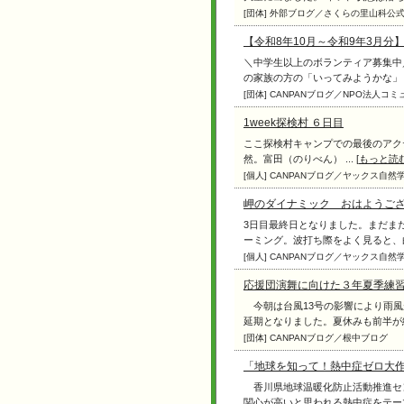
[団体] 外部ブログ／さくらの里山科
【令和8年10月～令和9年3月
＼中学生以上のボランティア募集中
の家族の方の「いってみようかな」「や
[団体] CANPANブログ／NPO法人
1week探検村 ６日目
ここ探検村キャンプでの最後のアク
然。富田（のりべん） ... [
もっと読
[個人] CANPANブログ／ヤックス自
岬のダイナミック おはようご
3日目最終日となりました。まだま
ーミング。波打ち際をよく見ると、白い
[個人] CANPANブログ／ヤックス自
応援団演舞に向けた３年夏季練
今朝は台風13号の影響により雨風
延期となりました。夏休みも前半が終わ
[団体] CANPANブログ／根中ブログ
「地球を知って！熱中症ゼロ大作戦
香川県地球温暖化防止活動推進セン
関心が高いと思われる熱中症をテーマと