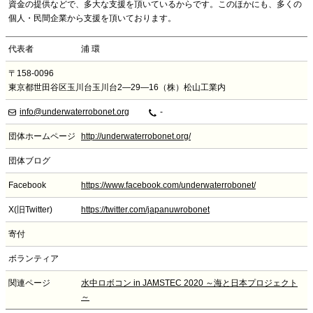
資金の提供などで、多大な支援を頂いているからです。このほかにも、多くの
個人・民間企業から支援を頂いております。
代表者
浦 環
〒158-0096
東京都世田谷区玉川台玉川台2―29―16（株）松山工業内
info@underwaterrobonet.org
-
団体ホームページ
http://underwaterrobonet.org/
団体ブログ
Facebook
https://www.facebook.com/underwaterrobonet/
X(旧Twitter)
https://twitter.com/japanuwrobonet
寄付
ボランティア
関連ページ
水中ロボコン in JAMSTEC 2020 ～海と日本プロジェクト
～