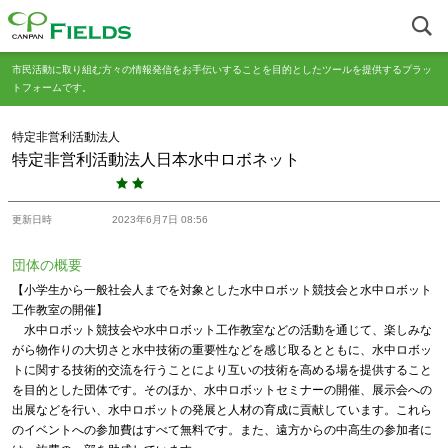
市民活動に取り組む方々の情報発信をお手伝いすることを目的としたツールを提供するプラッ
トフォームです。
特定非営利活動法人
特定非営利活動法人日本水中ロボネット
更新日時
2023年6月7日 08:56
団体の概要
【小学生から一般社会人までを対象とした水中ロボット競技会と水中ロボット
工作教室の開催】
水中ロボット競技会や水中ロボット工作教室などの活動を通じて、楽しみな
がら物作りの大切さと水中技術の重要性などを感じ取るとともに、水中ロボッ
トに関する技術的交流を行うことにより互いの技術を高める場を提供すること
を目的とした団体です。そのほか、水中ロボットセミナーの開催、展示会への
出展などを行い、水中ロボットの発展と人材の育成に貢献しています。これら
のイベントへの参加費はすべて無料です。また、遠方からの中高生の参加者に