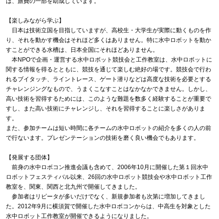
は、旅費の一部を助成しています。
【楽しみながら学ぶ】
日本は技術立国を目指していますが、高校生・大学生が実際に動くものを作
り、それを動かす機会はそれほど多くはありません。特に水中ロボットを動か
すことができる水槽は、日本全国にそれほどありません。
本NPOで企画・運営する水中ロボット競技会と工作教室は、水中ロボットに
関する情報を得るとともに、競技を通じて楽しむ絶好の場です。競技会で行わ
れるブイタッチ、ライントレース、ゲート潜りなどは高度な技術を必要とする
チャレンジングなもので、うまくこなすことはなかなかできません。しかし、
高い技術を習得するためには、このような難題を数多く経験することが重要で
すし、また高い技術にチャレンジし、それを習得することに楽しさがありま
す。
また、参加チームは短い時間に各チームの水中ロボットの紹介を多くの人の前
で行ないます。プレゼンテーションの技術を磨く良い機会でもあります。
【発展する団体】
前身の水中ロボコン推進会議も含めて、2006年10月に開催した第１回水中
ロボットフェスティバル以来、26回の水中ロボット競技会や水中ロボット工作
教室を、関東、関西と北九州で開催してきました。
参加者はリピータが多いだけでなく、新規参加者も次第に増加してきまし
た。2012年9月に横須賀で開催した水中ロボコンからは、中高生を対象とした
水中ロボット工作教室が開催できるようになりました。