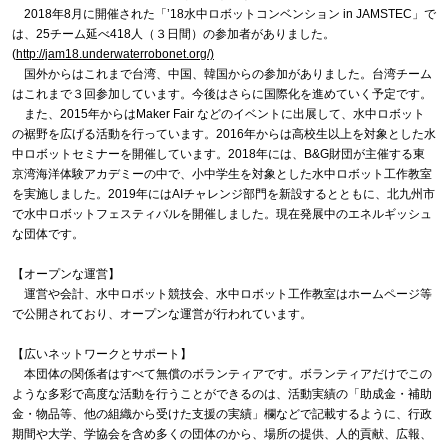
2018年8月に開催された「’18水中ロボットコンベンション in JAMSTEC」で
は、25チーム延べ418人（３日間）の参加者がありました。
(
http://jam18.underwaterrobonet.org/)
国外からはこれまで台湾、中国、韓国からの参加がありました。台湾チーム
はこれまで３回参加しています。今後はさらに国際化を進めていく予定です。
また、2015年からはMaker Fair などのイベントに出展して、水中ロボット
の裾野を広げる活動を行っています。2016年からは高校生以上を対象とした水
中ロボットセミナーを開催しています。2018年には、B&G財団が主催する東
京湾海洋体験アカデミーの中で、小中学生を対象とした水中ロボット工作教室
を実施しました。2019年にはAIチャレンジ部門を新設するとともに、北九州市
で水中ロボットフェスティバルを開催しました。現在発展中のエネルギッシュ
な団体です。
【オープンな運営】
運営や会計、水中ロボット競技会、水中ロボット工作教室はホームページ等
で公開されており、オープンな運営が行われています。
【広いネットワークとサポート】
本団体の関係者はすべて無償のボランティアです。ボランティアだけでこの
ような多彩で高度な活動を行うことができるのは、活動実績の「助成金・補助
金・物品等、他の組織から受けた支援の実績」欄などで記載するように、行政
期間や大学、学協会を含め多くの団体のから、場所の提供、人的貢献、広報、