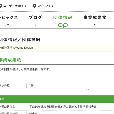
一般社団法人Wellbe Design
この団体が登録した事業成果物一覧です。
表示件数
1件
概要
事業成果物名
平成30年北海道胆振東部地震に関わる支援活動報告書
事業成果物種類
報告書