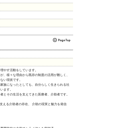
和
を増やす活動をしています。
どが、様々な理由から既存の制度の活用が難しく、
らない現状です。
の家族になったとしても、自分らしく生きられる社
ています。
事者とその生活を支えてきた医療者、介助者です。
を支える介助者の存在、 介助の現実と魅力を発信