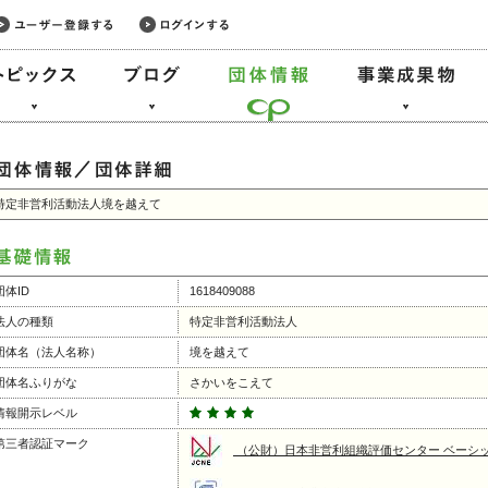
特定非営利活動法人境を越えて
団体ID
1618409088
法人の種類
特定非営利活動法人
団体名（法人名称）
境を越えて
団体名ふりがな
さかいをこえて
情報開示レベル
第三者認証マーク
（公財）日本非営利組織評価センター ベーシ