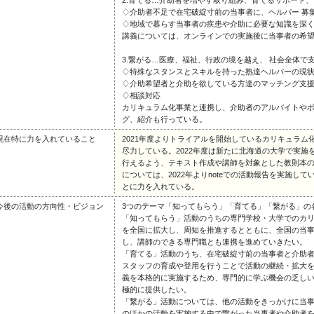
2.育てる…介助者を増やす取り組み、育てるサポート、
♢介助者不足で在宅破綻寸前の当事者に、ヘルパー 募
♢地域で暮らす当事者の疾患や介助に必要な知識を深
講義については、オンラインでの実施後に当事者の希
3.繋がる…医療、福祉、行政の境を越え、 社会全体で
♢特殊なスタンスとスキルを持った熟達ヘルパーの現
♢介助希望者と介助を欲している方達のマッチング支
♢相談対応
カリキュラム化事業と連携し、介助者のアルバイトや
グ、紹介も行っている。
現在特に力を入れていること
2021年度よりトライアルを開始しているカリキュラ
尽力している。2022年度は新たに北海道の大学で実
行えるよう、テキスト作成や講師を対象とした教則本
については、2022年よりnoteでの活動報告を実施し
とに力を入れている。
今後の活動の方向性・ビジョン
3つのテーマ「知ってもらう」「育てる」「繋がる」の
「知ってもらう」活動のうちの専門学校・大学でのカ
を全国に拡大し、周知を推進するとともに、全国の当
し、講師のできる専門職とも連携を進めていきたい。
「育てる」活動のうち、在宅破綻寸前の当事者と介助
スタッフの育成や登用を行うことで活動の継続・拡大を
義を本格的に実施するため、専門的に学ぶ機会の乏し
極的に提供したい。
「繋がる」活動については、他の活動をきっかけに当
のほかの活動を実施する中で繋がった当事者や介助者