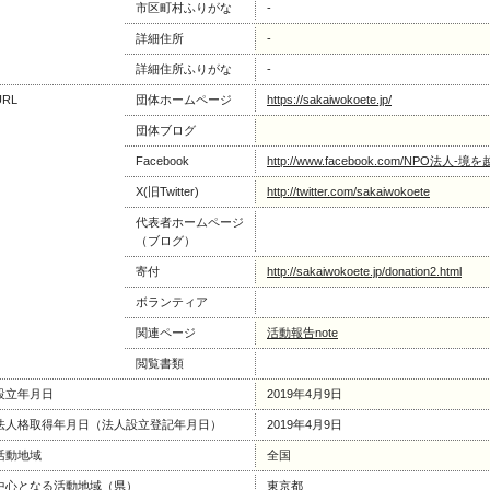
市区町村ふりがな
-
詳細住所
-
詳細住所ふりがな
-
URL
団体ホームページ
https://sakaiwokoete.jp/
団体ブログ
Facebook
http://www.facebook.com/NPO法人-境を
X(旧Twitter)
http://twitter.com/sakaiwokoete
代表者ホームページ
（ブログ）
寄付
http://sakaiwokoete.jp/donation2.html
ボランティア
関連ページ
活動報告note
閲覧書類
設立年月日
2019年4月9日
法人格取得年月日（法人設立登記年月日）
2019年4月9日
活動地域
全国
中心となる活動地域（県）
東京都