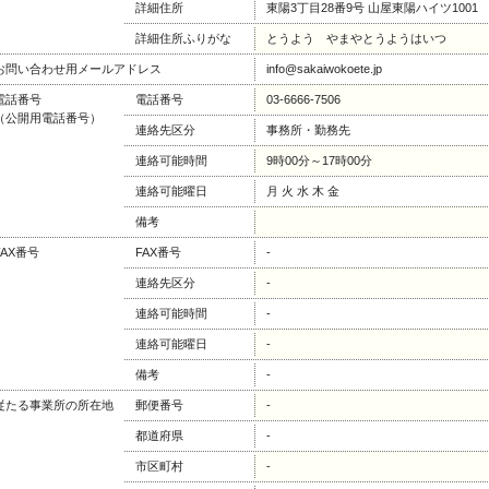
詳細住所
東陽3丁目28番9号 山屋東陽ハイツ1001
詳細住所ふりがな
とうよう やまやとうようはいつ
お問い合わせ用メールアドレス
info@sakaiwokoete.jp
電話番号
電話番号
03-6666-7506
（公開用電話番号）
連絡先区分
事務所・勤務先
連絡可能時間
9時00分～17時00分
連絡可能曜日
月 火 水 木 金
備考
FAX番号
FAX番号
-
連絡先区分
-
連絡可能時間
-
連絡可能曜日
-
備考
-
従たる事業所の所在地
郵便番号
-
都道府県
-
市区町村
-