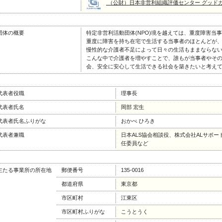
（公財）日本非営利組織評価センター グッド
団体の概要
特定非営利活動団体(NPO)境を越えては、重度障害当
重度に障害を持ち在宅で生活する当事者のほとんどが
慢性的な介護者不足によって日々の生活もままならな
こんな中で介護者を増やすことで、誰もが当事者やそ
会、安全に安心して生活できる社会を築きたいと考え
代表者役職
理事長
代表者氏名
岡部 宏生
代表者氏名ふりがな
おかべ ひろき
代表者兼職
日本ALS協会相談役、株式会社ALサポー
任委員など
主たる事業所の所在地
郵便番号
135-0016
都道府県
東京都
市区町村
江東区
市区町村ふりがな
こうとうく