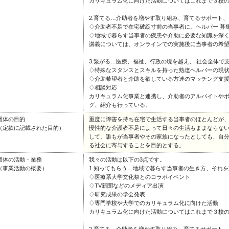
カリキュラム化に向けた活動についてはこれまで３校
2.育てる…介助者を増やす取り組み、育てるサポート、
♢介助者不足で在宅破綻寸前の当事者に、ヘルパー 募
♢地域で暮らす当事者の疾患や介助に必要な知識を深
講義については、オンラインでの実施後に当事者の希
3.繋がる…医療、福祉、行政の境を越え、 社会全体で
♢特殊なスタンスとスキルを持った熟達ヘルパーの現
♢介助希望者と介助を欲している方達のマッチング支
♢相談対応
カリキュラム化事業と連携し、介助者のアルバイトや
グ、紹介も行っている。
団体の目的
重度に障害を持ち在宅で生活する当事者のほとんどが
（定款に記載された目的）
慢性的な介護者不足によって日々の生活もままならな
して、誰もが当事者やその家族になったとしても、自
る社会に寄与することを目的とする。
団体の活動・業務
我々の活動は以下の3点です。
（事業活動の概要）
1.知ってもらう…地域で暮らす当事者の生き方、それ
♢医療系大学文化祭とのコラボイベント
♢TV新聞などのメディア出演
♢研究成果の学会発表
♢専門学校や大学でのカリキュラム化に向けた活動
カリキュラム化に向けた活動についてはこれまで３校