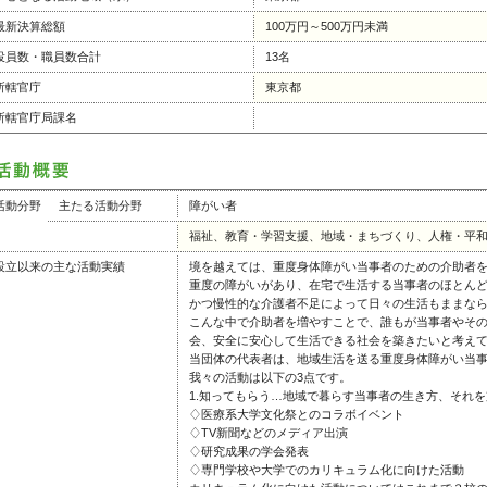
最新決算総額
100万円～500万円未満
役員数・職員数合計
13名
所轄官庁
東京都
所轄官庁局課名
活動分野
主たる活動分野
障がい者
福祉、教育・学習支援、地域・まちづくり、人権・平
設立以来の主な活動実績
境を越えては、重度身体障がい当事者のための介助者
重度の障がいがあり、在宅で生活する当事者のほとん
かつ慢性的な介護者不足によって日々の生活もままな
こんな中で介助者を増やすことで、誰もが当事者やそ
会、安全に安心して生活できる社会を築きたいと考え
当団体の代表者は、地域生活を送る重度身体障がい当
我々の活動は以下の3点です。
1.知ってもらう…地域で暮らす当事者の生き方、それ
♢医療系大学文化祭とのコラボイベント
♢TV新聞などのメディア出演
♢研究成果の学会発表
♢専門学校や大学でのカリキュラム化に向けた活動