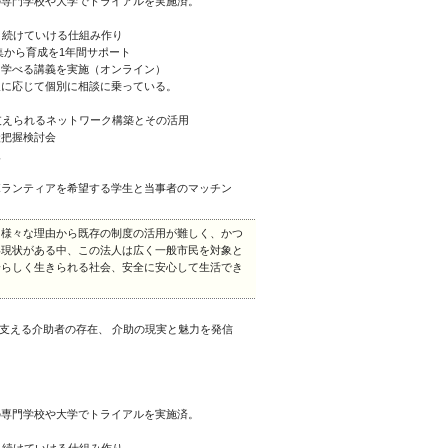
の専門学校や大学でトライアルを実施済。
 続けていける仕組み作り
集から育成を1年間サポート
く学べる講義を実施（オンライン）
望に応じて個別に相談に乗っている。
支えられるネットワーク構築とその活用
状把握検討会
援
ボランティアを希望する学生と当事者のマッチン
、様々な理由から既存の制度の活用が難しく、かつ
い現状がある中、この法人は広く一般市民を対象と
分らしく生きられる社会、安全に安心して生活でき
を支える介助者の存在、 介助の現実と魅力を発信
の専門学校や大学でトライアルを実施済。