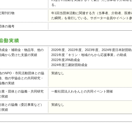
る。
定期刊行物
年1回当団体活動に関連する方（当事者、介助者、医療
た瞬間」を発行している。サポーター会員やイベント
団体の備考
助成金・補助金・物品等、他の
2020年度、2022年度、2023年度、2024年度日本財団
組織から受けた支援の実績
2021年度「キリン・地域のちから応援事業」の助成
2022年度JPA助成金
2024年度三菱財団助成金
他のNPO・市民活動団体との協
実績なし
働、他の学協会との共同研究・
協働の実績
企業・団体との協働・共同研究
一般社団法人わをんとの共同イベント開催
の実績
行政との協働（委託事業など）
実績なし
の実績