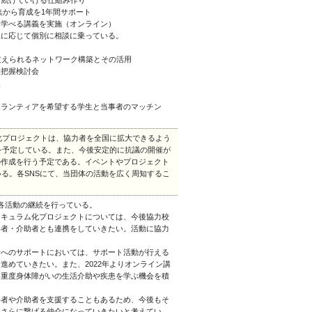
 続けていける仕組み作り
集から育成を1年間サポート
く学べる講義を実施（オンライン）
望に応じて個別に相談に乗っている。
支えられるネットワーク構築とその活用
状把握検討会
援
ボランティアを希望する学生と当事者のマッチン
ム化プロジェクトは、協力者を全国に拡大できるよう
施を予定している。また、今後安定的に抗議の開催が
の作成を行う予定である。イベントやプロジェクト
ている。各SNSにて、当団体の活動を広く周知するこ
各活動の継続を行っている。
リキュラム化プロジェクトについては、今後協力校
事者・介助者とも連携をしていきたい。活動に協力
者へのサポートにおいては、サポート活動が行える
進めていきたい。また、2022年よりオンライン講
い重度身体障がいの生活介助や疾患を学ぶ機会を積
事者や介助者を支援することもあるため、今後もそ
をさらに繋げる仲介になっていきたいと考えてい