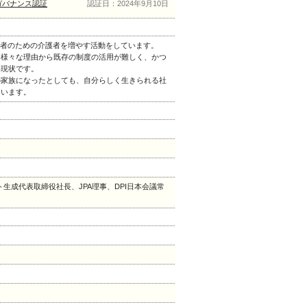
ガバナンス認証
認証日：2024年9月10日
事者のための介護者を増やす活動をしています。
、様々な理由から既存の制度の活用が難しく、かつ
い現状です。
の家族になったとしても、自分らしく生きられる社
ています。
ト生成代表取締役社長、JPA理事、DPI日本会議常