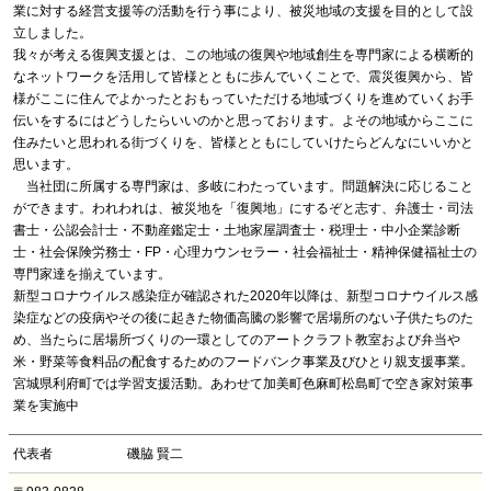
業に対する経営支援等の活動を行う事により、被災地域の支援を目的として設
立しました。
我々が考える復興支援とは、この地域の復興や地域創生を専門家による横断的
なネットワークを活用して皆様とともに歩んでいくことで、震災復興から、皆
様がここに住んでよかったとおもっていただける地域づくりを進めていくお手
伝いをするにはどうしたらいいのかと思っております。よその地域からここに
住みたいと思われる街づくりを、皆様とともにしていけたらどんなにいいかと
思います。
当社団に所属する専門家は、多岐にわたっています。問題解決に応じること
ができます。われわれは、被災地を「復興地」にするぞと志す、弁護士・司法
書士・公認会計士・不動産鑑定士・土地家屋調査士・税理士・中小企業診断
士・社会保険労務士・FP・心理カウンセラー・社会福祉士・精神保健福祉士の
専門家達を揃えています。
新型コロナウイルス感染症が確認された2020年以降は、新型コロナウイルス感
染症などの疫病やその後に起きた物価高騰の影響で居場所のない子供たちのた
め、当たらに居場所づくりの一環としてのアートクラフト教室および弁当や
米・野菜等食料品の配食するためのフードバンク事業及びひとり親支援事業。
宮城県利府町では学習支援活動。あわせて加美町色麻町松島町で空き家対策事
業を実施中
代表者
磯脇 賢二