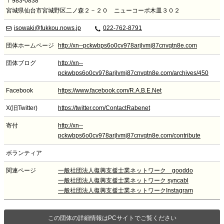
〒983-0838
宮城県仙台市宮城野区二ノ森２－２０ ニューコーポ木皿３０２
isowaki@fukkou.nows.jp
022-762-8791
団体ホームページ
http://xn--pckwbps6o0cv978arjlvmj87cnvqtn8e.com
団体ブログ
http://xn--
pckwbps6o0cv978arjlvmj87cnvqtn8e.com/archives/450
Facebook
https://www.facebook.com/R.A.B.E.Net
X(旧Twitter)
https://twitter.com/ContactRabenet
寄付
http://xn--
pckwbps6o0cv978arjlvmj87cnvqtn8e.com/contribute
ボランティア
関連ページ
一般社団法人復興支援士業ネットワーク gooddo
一般社団法人復興支援士業ネットワーク syncabl
一般社団法人復興支援士業ネットワークInstagram
この団体の詳細情報はPCサイトでご覧ください