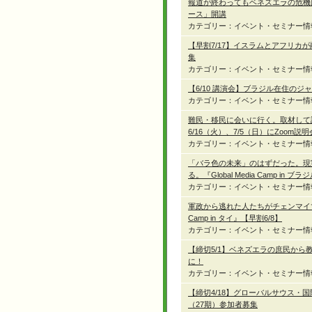
報道が終わってもベネズエラの危機
ース」開講
カテゴリー：イベント・セミナー情
【早割7/17】イスラムとアフリカが融合
集
カテゴリー：イベント・セミナー情
【6/10 講演会】ブラジル在住の
カテゴリー：イベント・セミナー情
難民・移民に会いに行く。取材して記
6/16（火）、7/5（日）にZoom説
カテゴリー：イベント・セミナー情
「バラ色の未来」のはずだった。現
る。『Global Media Camp in
カテゴリー：イベント・セミナー情
軍政から逃れた人たちがチェンマイで今
Camp in タイ』【早割6/8】
カテゴリー：イベント・セミナー情
【締切5/1】ベネズエラの庶民から
に！
カテゴリー：イベント・セミナー情
【締切4/18】グローバルサウス・
（27期）参加者募集