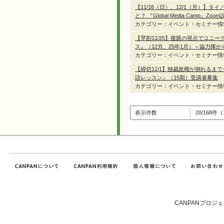
【11/16（日）、12/1（月）
と？ 『Global Media Camp』Zoo
カテゴリー：イベント・セミナー情
【早割11/25】複眼の視点でユニ
ス』（12月、25年1月）～協力隊
カテゴリー：イベント・セミナー情
【締切11/1】独裁政権が倒れる
語レッスン』（15期）受講者募集
カテゴリー：イベント・セミナー情
表示件数
20/168件
CANPANプロジ