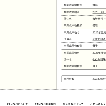
事業成果物種類
書籍
事業成果物名
2026.3
団体名
海難審判・
事業成果物種類
書籍
事業成果物名
2025年度
団体名
公益財団法
事業成果物種類
冊子
事業成果物名
2025年度
団体名
公益財団法
事業成果物種類
冊子
表示件数
20/1890