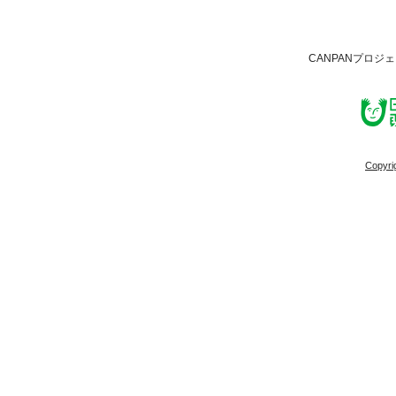
CANPANプロジ
Copyri