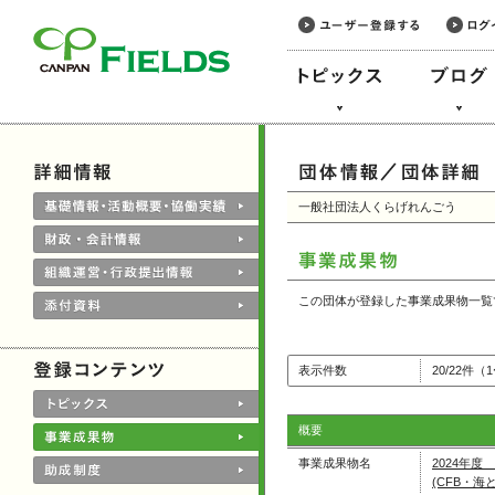
このページの本文へ
一般社団法人くらげれんごう
この団体が登録した事業成果物一覧
表示件数
20/22件（
概要
事業成果物名
2024年度
(CFB・海と