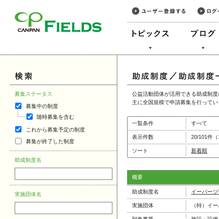
このページの本文へ
募集ステータス
公益活動団体が活用できる助成制度
主に全国規模で申請募集を行ってい
募集中の制度
随時募集を含む
一覧条件
すべて
これから募集予定の制度
表示件数
20/101件
募集が終了した制度
ソート
新着順
助成制度名
概要
助成制度名
イーパーツ
実施団体名
実施団体
（特）イー