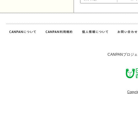
CANPANプロジ
Copyri