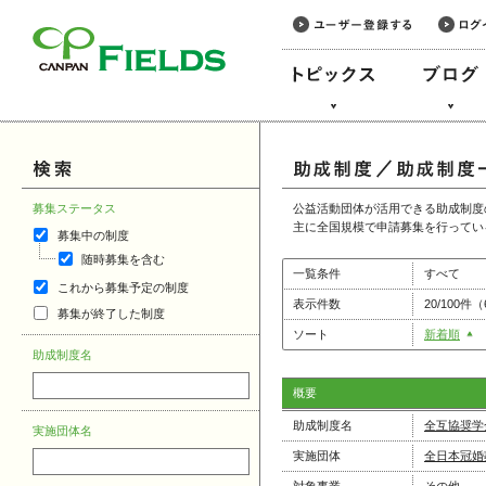
このページの本文へ
募集ステータス
公益活動団体が活用できる助成制度
主に全国規模で申請募集を行ってい
募集中の制度
随時募集を含む
一覧条件
すべて
これから募集予定の制度
表示件数
20/100件
募集が終了した制度
ソート
新着順
助成制度名
概要
助成制度名
全互協奨学
実施団体名
実施団体
全日本冠婚