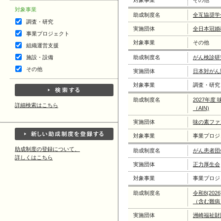
対象事業
その他
対象事業
助成制度名
全互協奨学
調査・研究
実施団体
全日本冠婚
事業プロジェクト
対象事業
その他
組織運営支援
施設・設備
助成制度名
がん検診研
その他
実施団体
日本対がん
対象事業
調査・研究
助成制度名
2027年
詳細検索はこちら
（AIN)
実施団体
味の素ファ
対象事業
事業プロジ
助成制度の登録について、
助成制度名
がん患者団体
詳しくはこちら
実施団体
正力厚生会
対象事業
事業プロジ
助成制度名
令和8(2
（含む難病
実施団体
洲崎福祉財