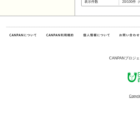
表示件数
20/100件
CANPANプロジ
Copyri