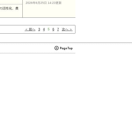
2026年6月25日 14:23更新
の活性化、農
＜ 前へ
3
4
5
6
7
次へ ＞