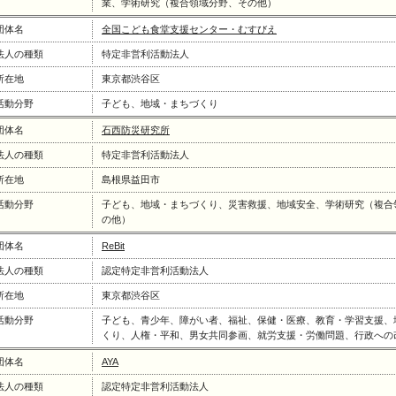
業、学術研究（複合領域分野、その他）
団体名
全国こども食堂支援センター・むすびえ
法人の種類
特定非営利活動法人
所在地
東京都渋谷区
活動分野
子ども、地域・まちづくり
団体名
石西防災研究所
法人の種類
特定非営利活動法人
所在地
島根県益田市
活動分野
子ども、地域・まちづくり、災害救援、地域安全、学術研究（複合
の他）
団体名
ReBit
法人の種類
認定特定非営利活動法人
所在地
東京都渋谷区
活動分野
子ども、青少年、障がい者、福祉、保健・医療、教育・学習支援、
くり、人権・平和、男女共同参画、就労支援・労働問題、行政への
団体名
AYA
法人の種類
認定特定非営利活動法人