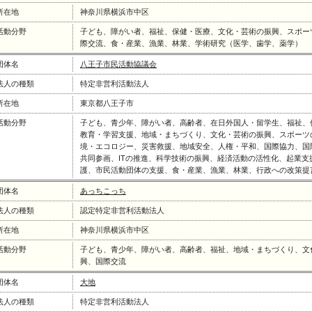
所在地
神奈川県横浜市中区
活動分野
子ども、障がい者、福祉、保健・医療、文化・芸術の振興、スポー
際交流、食・産業、漁業、林業、学術研究（医学、歯学、薬学）
団体名
八王子市民活動協議会
法人の種類
特定非営利活動法人
所在地
東京都八王子市
活動分野
子ども、青少年、障がい者、高齢者、在日外国人・留学生、福祉、
教育・学習支援、地域・まちづくり、文化・芸術の振興、スポーツ
境・エコロジー、災害救援、地域安全、人権・平和、国際協力、国
共同参画、ITの推進、科学技術の振興、経済活動の活性化、起業支
護、市民活動団体の支援、食・産業、漁業、林業、行政への改策提
団体名
あっちこっち
法人の種類
認定特定非営利活動法人
所在地
神奈川県横浜市中区
活動分野
子ども、青少年、障がい者、高齢者、福祉、地域・まちづくり、文
興、国際交流
団体名
大地
法人の種類
特定非営利活動法人