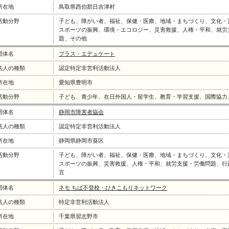
所在地
鳥取県西伯郡日吉津村
活動分野
子ども、障がい者、福祉、保健・医療、地域・まちづくり、文化・
スポーツの振興、環境・エコロジー、災害救援、人権・平和、就労
題、その他
団体名
プラス・エデュケート
法人の種類
認定特定非営利活動法人
所在地
愛知県豊明市
活動分野
子ども、青少年、在日外国人・留学生、教育・学習支援、国際協力
団体名
静岡市障害者協会
法人の種類
認定特定非営利活動法人
所在地
静岡県静岡市葵区
活動分野
子ども、障がい者、福祉、保健・医療、地域・まちづくり、文化・
スポーツの振興、災害救援、人権・平和、就労支援・労働問題、行
言
団体名
ネモ ちば不登校・ひきこもりネットワーク
法人の種類
特定非営利活動法人
所在地
千葉県習志野市