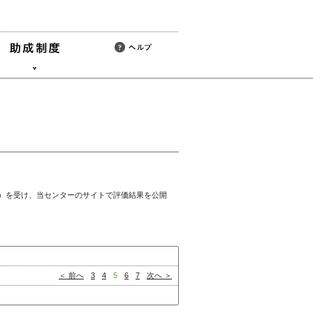
）を受け、当センターのサイトで評価結果を公開
＜ 前へ
3
4
5
6
7
次へ ＞