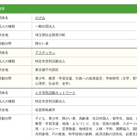
概要
団体名
のぞみ
法人の種類
一般社団法人
所在地
埼玉県比企郡滑川町
活動分野
障がい者
団体名
アスデッサン
法人の種類
特定非営利活動法人
所在地
東京都千代田区
活動分野
青少年、教育・学習支援、行政への改策提言、学術研究（文学、哲
心理学、社会学、史学）
団体名
とす市民活動ネットワーク
法人の種類
特定非営利活動法人
所在地
佐賀県鳥栖市
活動分野
子ども、青少年、障がい者、高齢者、在日外国人・留学生、福祉、
教育・学習支援、地域・まちづくり、文化・芸術の振興、スポーツ
境・エコロジー、災害救援、地域安全、人権・平和、国際協力、国
共同参画、ITの推進、科学技術の振興、経済活動の活性化、起業支