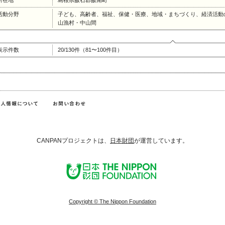
所在地
島根県飯石郡飯南町
活動分野
子ども、高齢者、福祉、保健・医療、地域・まちづくり、経済活動
山漁村・中山間
表示件数
20/130件（81〜100件目）
CANPANプロジェクトは、
日本財団
が運営しています。
Copyright © The Nippon Foundation