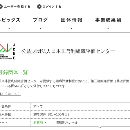
公益財団法人日本非営利組織評価センター
登録団体一覧
日本非営利組織評価センターが提供する組織評価制度において、第三者組織評価（基礎評価
している団体の証として添付しているものです。
詳しくはこちら
一覧条件
すべて
表示件数
20/130件（81〜100件目）
ソート
新着順
情報開示レベル