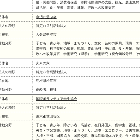
援・労働問題、消費者保護、市民活動団体の支援、観光、農山漁村
成活動、食・産業、漁業、林業、行政への改策提言
団体名
水辺に遊ぶ会
法人の種類
特定非営利活動法人
所在地
大分県中津市
活動分野
子ども、青少年、地域・まちづくり、文化・芸術の振興、環境・エ
際交流、科学技術の振興、観光、農山漁村・中山間、食・産業、漁
政への改策提言、学術研究（理学）、学術研究（複合領域分野、そ
団体名
久米の家
法人の種類
特定非営利活動法人
所在地
島根県松江市
活動分野
高齢者、福祉
団体名
国際ボランティア学生協会
法人の種類
特定非営利活動法人
所在地
東京都世田谷区
活動分野
子ども、青少年、障がい者、高齢者、在日外国人・留学生、福祉、
教育・学習支援、地域・まちづくり、環境・エコロジー、災害救援
人権・平和、国際協力、国際交流、市民活動団体の支援、食・産業