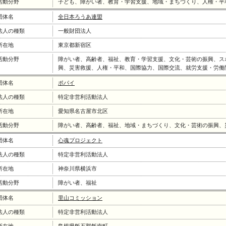
活動分野
子ども、障がい者、教育・学習支援、地域・まちづくり、人権・平
団体名
全日本ろうあ連盟
法人の種類
一般財団法人
所在地
東京都新宿区
活動分野
障がい者、高齢者、福祉、教育・学習支援、文化・芸術の振興、ス
興、災害救援、人権・平和、国際協力、国際交流、就労支援・労働
団体名
ポパイ
法人の種類
特定非営利活動法人
所在地
愛知県名古屋市北区
活動分野
障がい者、高齢者、福祉、地域・まちづくり、文化・芸術の振興、
団体名
心魂プロジェクト
法人の種類
特定非営利活動法人
所在地
神奈川県横浜市
活動分野
障がい者、福祉
団体名
里山コミッション
法人の種類
特定非営利活動法人