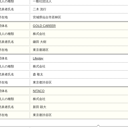
法人の種類
一般社団法人
代表者氏名
二木 洸行
所在地
宮城県仙台市若林区
団体名
GOLD CAREER
法人の種類
株式会社
代表者氏名
鎌田 大樹
所在地
東京都港区
団体名
Lifeplay
法人の種類
株式会社
代表者氏名
森 敬太
所在地
東京都渋谷区
団体名
NITACO
法人の種類
株式会社
代表者氏名
新田 顕大
所在地
東京都渋谷区