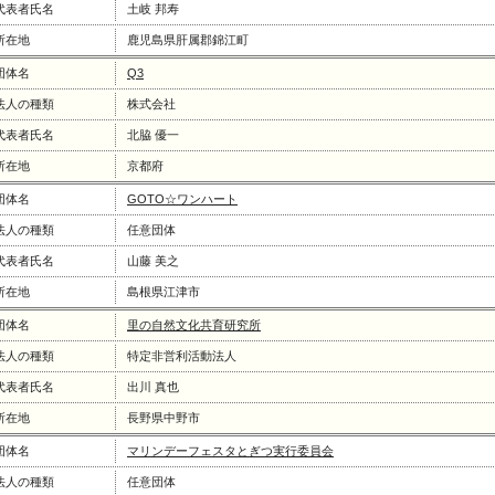
代表者氏名
土岐 邦寿
所在地
鹿児島県肝属郡錦江町
団体名
Q3
法人の種類
株式会社
代表者氏名
北脇 優一
所在地
京都府
団体名
GOTO☆ワンハート
法人の種類
任意団体
代表者氏名
山藤 美之
所在地
島根県江津市
団体名
里の自然文化共育研究所
法人の種類
特定非営利活動法人
代表者氏名
出川 真也
所在地
長野県中野市
団体名
マリンデーフェスタとぎつ実行委員会
法人の種類
任意団体