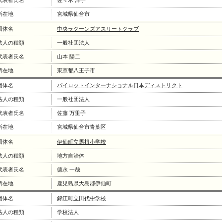
代表者氏名
佐々木 洋子
所在地
宮城県仙台市
団体名
中央ラクーンズアスリートクラブ
法人の種類
一般社団法人
代表者氏名
山本 陽二
所在地
東京都八王子市
団体名
パイロットインターナショナル日本ディストリクト
法人の種類
一般社団法人
代表者氏名
佐藤 万里子
所在地
宮城県仙台市青葉区
団体名
伊仙町立馬根小学校
法人の種類
地方自治体
代表者氏名
德永 一哉
所在地
鹿児島県大島郡伊仙町
団体名
錦江町立田代中学校
法人の種類
学校法人