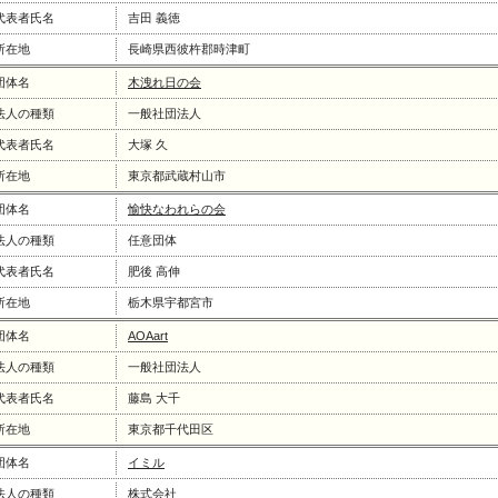
代表者氏名
吉田 義徳
所在地
長崎県西彼杵郡時津町
団体名
木洩れ日の会
法人の種類
一般社団法人
代表者氏名
大塚 久
所在地
東京都武蔵村山市
団体名
愉快なわれらの会
法人の種類
任意団体
代表者氏名
肥後 高伸
所在地
栃木県宇都宮市
団体名
AOAart
法人の種類
一般社団法人
代表者氏名
藤島 大千
所在地
東京都千代田区
団体名
イミル
法人の種類
株式会社