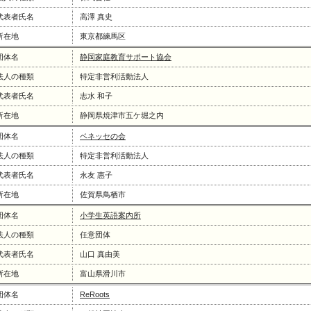
代表者氏名
高澤 真史
所在地
東京都練馬区
団体名
静岡家庭教育サポート協会
法人の種類
特定非営利活動法人
代表者氏名
志水 和子
所在地
静岡県焼津市五ケ堀之内
団体名
ベネッセの会
法人の種類
特定非営利活動法人
代表者氏名
永友 惠子
所在地
佐賀県鳥栖市
団体名
小学生英語案内所
法人の種類
任意団体
代表者氏名
山口 真由美
所在地
富山県滑川市
団体名
ReRoots