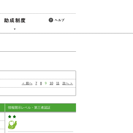
＜ 前へ
7
8
9
10
11
次へ ＞
情報開示レベル・第三者認証