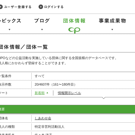
NPOなどの公益活動を実施している団体に関する全国規模のデータベースです。
法人格にかかわらず登録することができます。
一覧条件
すべて
表示件数
20/4607件（161〜180件目）
ソート
新着順
情報開示レベル
概要
団体名
しあわせ会
法人の種類
特定非営利活動法人