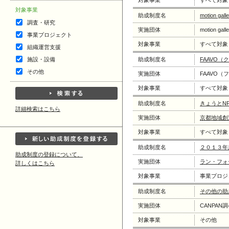
対象事業
すべて対象
対象事業
助成制度名
motion 
調査・研究
実施団体
motion 
事業プロジェクト
対象事業
すべて対象
組織運営支援
施設・設備
助成制度名
FAAVO
その他
実施団体
FAAVO（
対象事業
すべて対象
助成制度名
きょうとN
詳細検索はこちら
実施団体
京都地域創
対象事業
すべて対象
助成制度名
２０１３年
助成制度の登録について、
実施団体
ラン・フォ
詳しくはこちら
対象事業
事業プロジ
助成制度名
その他の助
実施団体
CANPAN
対象事業
その他