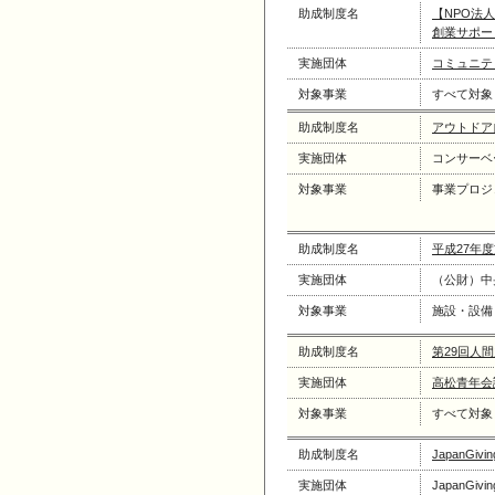
助成制度名
【NPO法
創業サポー
実施団体
コミュニテ
対象事業
すべて対象
助成制度名
アウトドア
実施団体
コンサーベ
対象事業
事業プロジ
助成制度名
平成27年
実施団体
（公財）中
対象事業
施設・設備
助成制度名
第29回人
実施団体
高松青年会
対象事業
すべて対象
助成制度名
JapanG
実施団体
JapanGivin