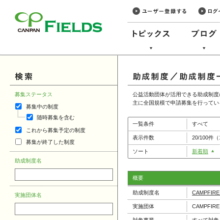
このページの本文へ
募集ステータス
公益活動団体が活用できる助成制度
主に全国規模で申請募集を行ってい
募集中の制度
随時募集を含む
一覧条件
すべて
これから募集予定の制度
表示件数
20/100件
募集が終了した制度
ソート
新着順
助成制度名
概要
助成制度名
CAMPFI
実施団体名
実施団体
CAMPFI