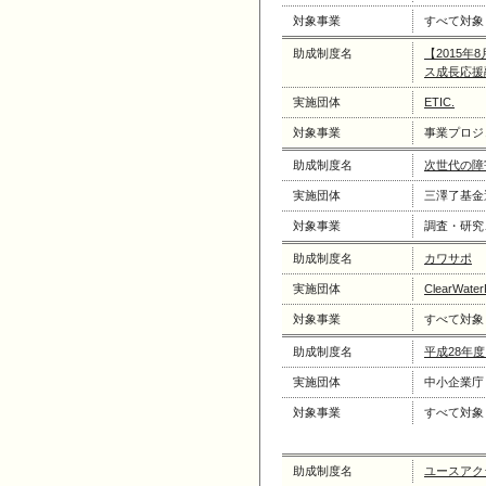
対象事業
すべて対象
助成制度名
【2015
ス成長応援
実施団体
ETIC.
対象事業
事業プロジ
助成制度名
次世代の障
実施団体
三澤了基金
対象事業
調査・研究
助成制度名
カワサポ
実施団体
ClearWater
対象事業
すべて対象
助成制度名
平成28年
実施団体
中小企業庁
対象事業
すべて対象
助成制度名
ユースアク