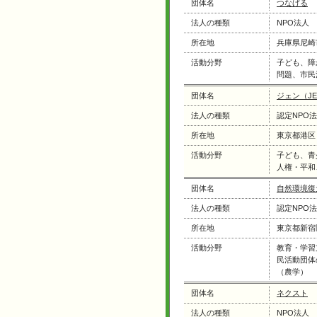
団体名
つなげる
法人の種類
NPO法人
所在地
兵庫県尼崎
活動分野
子ども、障
問題、市民
団体名
ジェン（JE
法人の種類
認定NPO
所在地
東京都港区
活動分野
子ども、青
人権・平和
団体名
自然環境復
法人の種類
認定NPO
所在地
東京都新宿
活動分野
教育・学習
民活動団体
（農学）
団体名
ネクスト
法人の種類
NPO法人