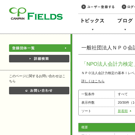
このページの本文へ
一般社団法人ＮＰＯ会
「NPO法人会計力検定
ＮＰＯ法人会計力検定の基本Ⅰレベ
このページに関するお問い合わせはこ
ちら
詳しくはこちら
一覧条件
すべて
表示件数
20/30件（
ソート
新着順
概要