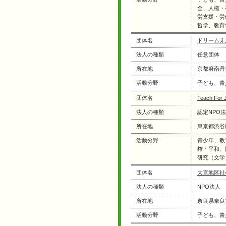
全、人権・
労支援・労
哲学、教育
団体名
ドリームえ
法人の種類
任意団体
所在地
京都府南丹
活動分野
子ども、青
団体名
Teach For 
法人の種類
認定NPO
所在地
東京都渋谷
活動分野
青少年、教
権・平和、
研究（文学
団体名
大宮地区社
法人の種類
NPO法人
所在地
奈良県奈良
活動分野
子ども、青