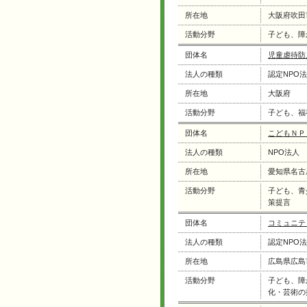
所在地
大阪府吹田
活動分野
子ども、障
団体名
児童虐待防
法人の種類
認定NPO
所在地
大阪府
活動分野
子ども、福
団体名
こどもＮＰ
法人の種類
NPO法人
所在地
愛知県名古
活動分野
子ども、青
策提言
団体名
コミュニテ
法人の種類
認定NPO
所在地
広島県広島
活動分野
子ども、障
化・芸術の