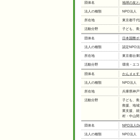
団体名
地球の友と
法人の種類
NPO法人
所在地
東京都千代
活動分野
子ども、青
団体名
日本国際ボ
法人の種類
認定NPO
所在地
東京都台東
活動分野
環境・エコ
団体名
かんｄｅす
法人の種類
NPO法人
所在地
兵庫県神戸
活動分野
子ども、青
救援、地域
業支援、就
村・中山間
団体名
NPO法人DA
法人の種類
NPO法人