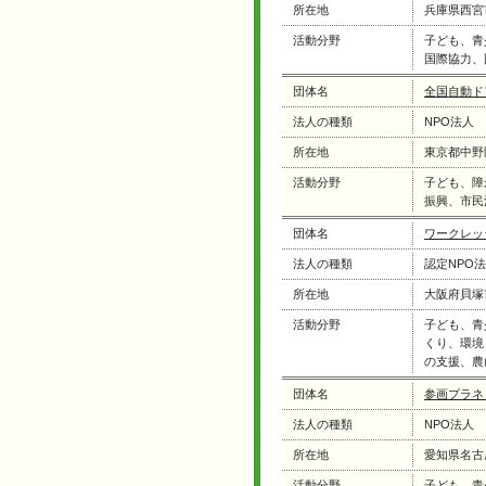
所在地
兵庫県西宮
活動分野
子ども、青
国際協力、
団体名
全国自動ド
法人の種類
NPO法人
所在地
東京都中野
活動分野
子ども、障
振興、市民
団体名
ワークレッ
法人の種類
認定NPO
所在地
大阪府貝塚
活動分野
子ども、青
くり、環境
の支援、農
団体名
参画プラネ
法人の種類
NPO法人
所在地
愛知県名古
活動分野
子ども、青