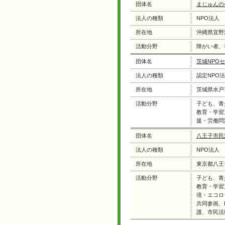
団体名
まじゅんの
法人の種類
NPO法人
所在地
沖縄県宜野
活動分野
障がい者、
団体名
茨城NPO
法人の種類
認定NPO
所在地
茨城県水戸
活動分野
子ども、青
教育・学習
援・労働問
団体名
八王子市民
法人の種類
NPO法人
所在地
東京都八王
活動分野
子ども、青
教育・学習
境・エコロ
共同参画、
護、市民活