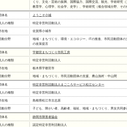
くり、文化・芸術の振興、国際協力、国際交流、観光、学術研究（
教育学、心理学、社会学、史学）、学術研究（複合領域分野、その
団体名
ようこそ小城
法人の種類
特定非営利活動法人
所在地
佐賀県小城市
活動分野
地域・まちづくり、環境・エコロジー、ITの推進、市民活動団体の
の改策提言
団体名
宇都宮まちづくり市民工房
法人の種類
特定非営利活動法人
所在地
栃木県宇都宮市
活動分野
地域・まちづくり、市民活動団体の支援、農山漁村・中山間
団体名
特定非営利活動法人まごころサービス松江センター
法人の種類
特定非営利活動法人
所在地
島根県松江市古志原
活動分野
子ども、障がい者、高齢者、福祉、地域・まちづくり、男女共同参
団体名
静岡市障害者協会
法人の種類
認定特定非営利活動法人