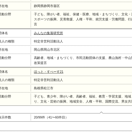
所在地
静岡県静岡市葵区
活動分野
子ども、障がい者、福祉、保健・医療、地域・まちづくり、文化・
スポーツの振興、災害救援、人権・平和、就労支援・労働問題、行
言
団体名
みんなの集落研究所
法人の種類
特定非営利活動法人
所在地
岡山県岡山市北区
活動分野
高齢者、地域・まちづくり、市民活動団体の支援、農山漁村・中山
改策提言
団体名
ほっと・すぺーす21
法人の種類
特定非営利活動法人
所在地
島根県松江市
活動分野
子ども、青少年、障がい者、高齢者、福祉、教育・学習支援、地域
り、文化・芸術の振興、地域安全、人権・平和、国際交流、男女共
表示件数
20/99件（41〜60件目）