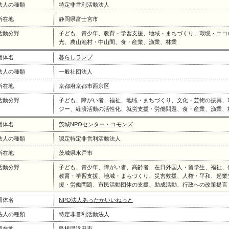
法人の種類
特定非営利活動法人
所在地
静岡県富士宮市
活動分野
子ども、青少年、教育・学習支援、地域・まちづくり、環境・エコ
光、農山漁村・中山間、食・産業、漁業、林業
団体名
暮らしランプ
法人の種類
一般社団法人
所在地
京都府京都市西京区
活動分野
子ども、障がい者、福祉、地域・まちづくり、文化・芸術の振興、
ジー、経済活動の活性化、就労支援・労働問題、食・産業、漁業、
団体名
茨城NPOセンター・コモンズ
法人の種類
認定特定非営利活動法人
所在地
茨城県水戸市
活動分野
子ども、青少年、障がい者、高齢者、在日外国人・留学生、福祉、
教育・学習支援、地域・まちづくり、災害救援、人権・平和、起業
援・労働問題、市民活動団体の支援、助成活動、行政への改策提言
団体名
NPO法人あったかいいねっと
法人の種類
特定非営利活動法人
所在地
島根県浜田市