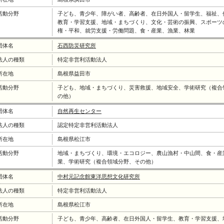
活動分野
子ども、青少年、障がい者、高齢者、在日外国人・留学生、福祉、
教育・学習支援、地域・まちづくり、文化・芸術の振興、スポーツ
権・平和、就労支援・労働問題、食・産業、漁業、林業
団体名
石西防災研究所
法人の種類
特定非営利活動法人
所在地
島根県益田市
活動分野
子ども、地域・まちづくり、災害救援、地域安全、学術研究（複合
の他）
団体名
自然再生センター
法人の種類
認定特定非営利活動法人
所在地
島根県松江市
活動分野
地域・まちづくり、環境・エコロジー、農山漁村・中山間、食・産
業、学術研究（複合領域分野、その他）
団体名
中村元記念館東洋思想文化研究所
法人の種類
特定非営利活動法人
所在地
島根県松江市
活動分野
子ども、青少年、高齢者、在日外国人・留学生、教育・学習支援、