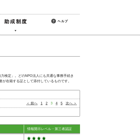
務力検定」。どのNPO法人にも共通な事務手続き
者が在籍する証として添付しているものです。
＜ 前へ
1
2
3
4
5
次へ ＞
情報開示レベル・第三者認証