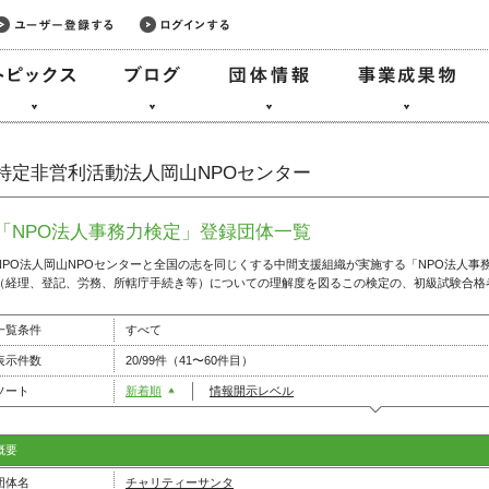
特定非営利活動法人岡山NPOセンター
「NPO法人事務力検定」登録団体一覧
NPO法人岡山NPOセンターと全国の志を同じくする中間支援組織が実施する「NPO法人事
（経理、登記、労務、所轄庁手続き等）についての理解度を図るこの検定の、初級試験合格
一覧条件
すべて
表示件数
20/99件（41〜60件目）
ソート
新着順
情報開示レベル
概要
団体名
チャリティーサンタ