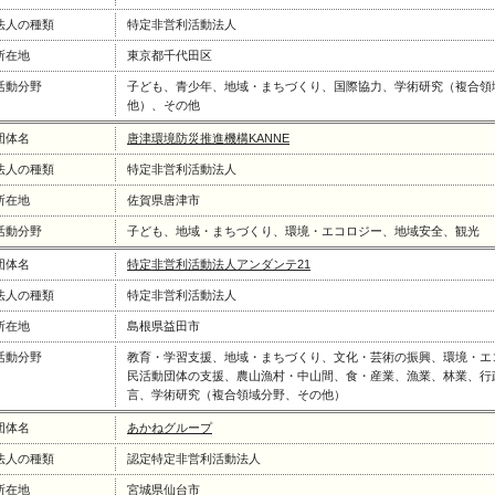
法人の種類
特定非営利活動法人
所在地
東京都千代田区
活動分野
子ども、青少年、地域・まちづくり、国際協力、学術研究（複合領
他）、その他
団体名
唐津環境防災推進機構KANNE
法人の種類
特定非営利活動法人
所在地
佐賀県唐津市
活動分野
子ども、地域・まちづくり、環境・エコロジー、地域安全、観光
団体名
特定非営利活動法人アンダンテ21
法人の種類
特定非営利活動法人
所在地
島根県益田市
活動分野
教育・学習支援、地域・まちづくり、文化・芸術の振興、環境・エ
民活動団体の支援、農山漁村・中山間、食・産業、漁業、林業、行
言、学術研究（複合領域分野、その他）
団体名
あかねグループ
法人の種類
認定特定非営利活動法人
所在地
宮城県仙台市