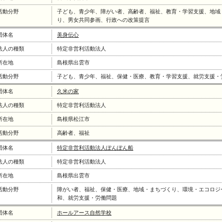
活動分野
子ども、青少年、障がい者、高齢者、福祉、教育・学習支援、地域
り、男女共同参画、行政への改策提言
団体名
美身伝心
法人の種類
特定非営利活動法人
所在地
島根県出雲市
活動分野
子ども、青少年、福祉、保健・医療、教育・学習支援、就労支援・
団体名
久米の家
法人の種類
特定非営利活動法人
所在地
島根県松江市
活動分野
高齢者、福祉
団体名
特定非営利活動法人ぽんぽん船
法人の種類
特定非営利活動法人
所在地
島根県出雲市
活動分野
障がい者、福祉、保健・医療、地域・まちづくり、環境・エコロジ
和、就労支援・労働問題
団体名
ホールアース自然学校