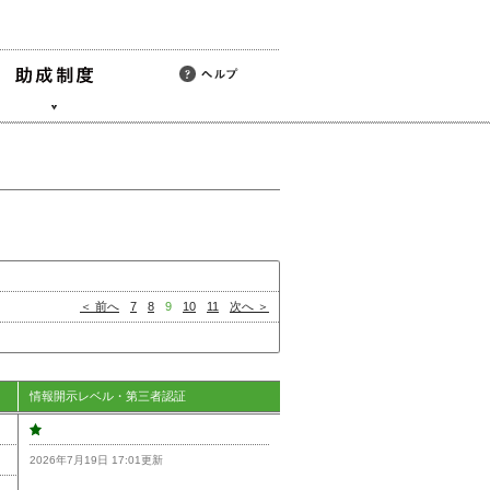
＜ 前へ
7
8
9
10
11
次へ ＞
情報開示レベル・第三者認証
2026年7月19日 17:01更新