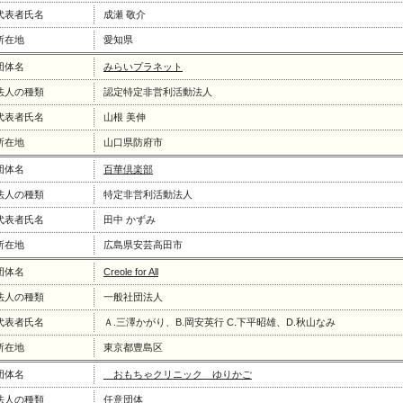
代表者氏名
成瀬 敬介
所在地
愛知県
団体名
みらいプラネット
法人の種類
認定特定非営利活動法人
代表者氏名
山根 美伸
所在地
山口県防府市
団体名
百華倶楽部
法人の種類
特定非営利活動法人
代表者氏名
田中 かずみ
所在地
広島県安芸高田市
団体名
Creole for All
法人の種類
一般社団法人
代表者氏名
Ａ.三澤かがり、B.岡安英行 C.下平昭雄、D.秋山なみ
所在地
東京都豊島区
団体名
おもちゃクリニック ゆりかご
法人の種類
任意団体