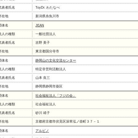
代表者氏名
ToyDr. わたなべ
所在地
新潟県糸魚川市
団体名
JEAN
法人の種類
一般社団法人
代表者氏名
吉野 美子
所在地
東京都国分寺市
団体名
静岡山の文化交流センター
法人の種類
特定非営利活動法人
代表者氏名
山本 良三
所在地
静岡県静岡市葵区
団体名
社会福祉法人「フジの会」
法人の種類
社会福祉法人
代表者氏名
砂川 靖子
所在地
京都府京都市伏見区深草泓ノ壺町３７－１
団体名
アルビノ