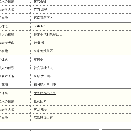
法人の種類
株式会社
代表者氏名
竹内 潤平
所在地
東京都新宿区
団体名
JORTC
法人の種類
特定非営利活動法人
代表者氏名
岩瀬 哲
所在地
東京都荒川区
団体名
東翔会
法人の種類
社会福祉法人
代表者氏名
東原 大二郎
所在地
福岡県大牟田市
団体名
大きな木の下で
法人の種類
任意団体
代表者氏名
村口 裕美
所在地
広島県福山市