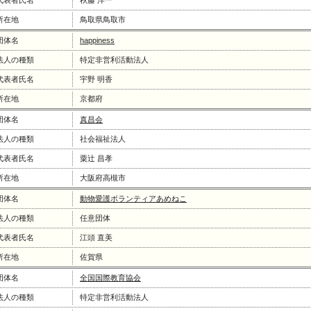
代表者氏名
秋藤 洋一
所在地
鳥取県鳥取市
団体名
happiness
法人の種類
特定非営利活動法人
代表者氏名
宇野 明香
所在地
京都府
団体名
真昌会
法人の種類
社会福祉法人
代表者氏名
粟辻󠄀 昌孝
所在地
大阪府高槻市
団体名
動物愛護ボランティアあめねこ
法人の種類
任意団体
代表者氏名
江頭 直美
所在地
佐賀県
団体名
全国国際教育協会
法人の種類
特定非営利活動法人