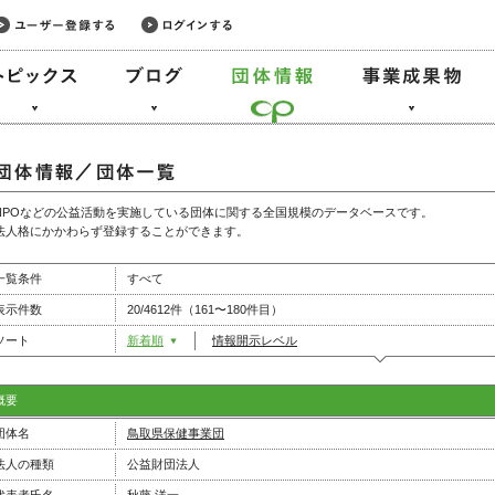
NPOなどの公益活動を実施している団体に関する全国規模のデータベースです。
法人格にかかわらず登録することができます。
一覧条件
すべて
表示件数
20/4612件（161〜180件目）
ソート
新着順
情報開示レベル
概要
団体名
鳥取県保健事業団
法人の種類
公益財団法人