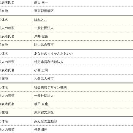
代表者氏名
高田 幸一
所在地
東京都板橋区
団体名
はれとこ
法人の種類
一般社団法人
代表者氏名
戸井 健吾
所在地
岡山県倉敷市
団体名
あなたのくうかんおおいた
法人の種類
特定非営利活動法人
代表者氏名
小西 忠司
所在地
大分県大分市
団体名
社会構想デザイン機構
法人の種類
一般社団法人
代表者氏名
横田 直也
所在地
東京都文京区
団体名
みんなの運動部
法人の種類
任意団体