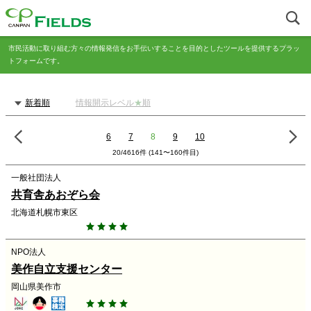
市民活動に取り組む方々の情報発信をお手伝いすることを目的としたツールを提供するプラッ
トフォームです。
新着順
情報開示レベル
★
順
6
7
8
9
10
20/4616件 (141〜160件目)
一般社団法人
共育舎あおぞら会
北海道札幌市東区
NPO法人
美作自立支援センター
岡山県美作市