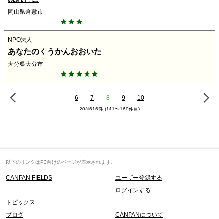
岡山県倉敷市
NPO法人
あなたのくうかんおおいた
大分県大分市
6
7
8
9
10
20/4616件 (141〜160件目)
以下のリンクはPC向けのページが表示されます。
CANPAN FIELDS
ユーザー登録する
ログインする
トピックス
ブログ
CANPANについて