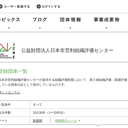
公益財団法人日本非営利組織評価センター
登録団体一覧
日本非営利組織評価センターが提供する組織評価制度において、第三者組織評価（基礎評価
している団体の証として添付しているものです。
詳しくはこちら
一覧条件
すべて
表示件数
20/130件（1〜20件目）
ソート
新着順
情報開示レベル