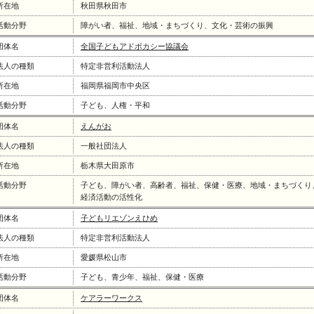
所在地
秋田県秋田市
活動分野
障がい者、福祉、地域・まちづくり、文化・芸術の振興
団体名
全国子どもアドボカシー協議会
法人の種類
特定非営利活動法人
所在地
福岡県福岡市中央区
活動分野
子ども、人権・平和
団体名
えんがお
法人の種類
一般社団法人
所在地
栃木県大田原市
活動分野
子ども、障がい者、高齢者、福祉、保健・医療、地域・まちづくり
経済活動の活性化
団体名
子どもリエゾンえひめ
法人の種類
特定非営利活動法人
所在地
愛媛県松山市
活動分野
子ども、青少年、福祉、保健・医療
団体名
ケアラーワークス