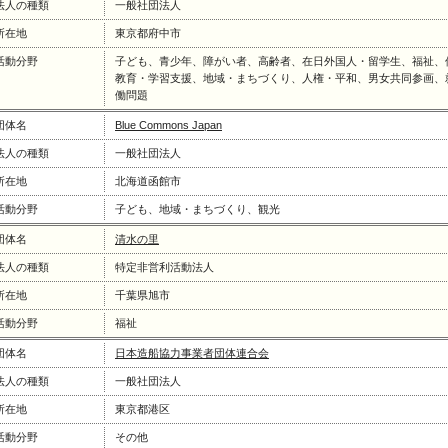
法人の種類
一般社団法人
所在地
東京都府中市
活動分野
子ども、青少年、障がい者、高齢者、在日外国人・留学生、福祉、
教育・学習支援、地域・まちづくり、人権・平和、男女共同参画、
働問題
団体名
Blue Commons Japan
法人の種類
一般社団法人
所在地
北海道函館市
活動分野
子ども、地域・まちづくり、観光
団体名
清水の里
法人の種類
特定非営利活動法人
所在地
千葉県旭市
活動分野
福祉
団体名
日本造船協力事業者団体連合会
法人の種類
一般社団法人
所在地
東京都港区
活動分野
その他