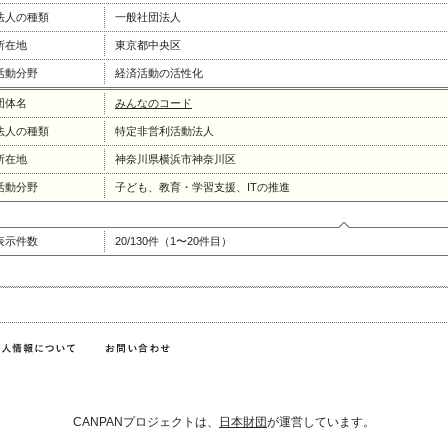
法人の種類
一般社団法人
所在地
東京都中央区
活動分野
経済活動の活性化
団体名
みんなのコード
法人の種類
特定非営利活動法人
所在地
神奈川県横浜市神奈川区
活動分野
子ども、教育・学習支援、ITの推進
表示件数
20/130件（1〜20件目）
CANPANプロジェクトは、
日本財団
が運営しています。