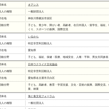
団体名
オアシス
法人の種類
一般財団法人
所在地
神奈川県横浜市栄区
活動分野
子ども、青少年、障がい者、高齢者、在日外国人・留学生、福祉、
くり、スポーツの振興、国際交流
団体名
いるから
法人の種類
特定非営利活動法人
所在地
愛知県
活動分野
子ども、福祉、保健・医療、地域安全、人権・平和、男女共同参画
団体名
日本ウクライナ文化協会
法人の種類
特定非営利活動法人
所在地
愛知県名古屋市天白区
活動分野
子ども、高齢者、教育・学習支援、文化・芸術の振興、国際交流、
業、林業
団体名
海と食文化フォーラム
法人の種類
一般社団法人