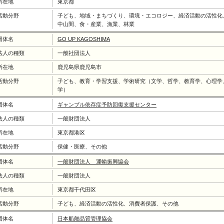
所在地
東京都
活動分野
子ども、地域・まちづくり、環境・エコロジー、経済活動の活性化
中山間、食・産業、漁業、林業
団体名
GO UP KAGOSHIMA
法人の種類
一般社団法人
所在地
鹿児島県鹿児島市
活動分野
子ども、教育・学習支援、学術研究（文学、哲学、教育学、心理学
学）
団体名
ギャンブル依存症予防回復支援センター
法人の種類
一般財団法人
所在地
東京都港区
活動分野
保健・医療、その他
団体名
一般財団法人 運輸振興協会
法人の種類
一般財団法人
所在地
東京都千代田区
活動分野
子ども、経済活動の活性化、消費者保護、その他
団体名
日本船舶品質管理協会