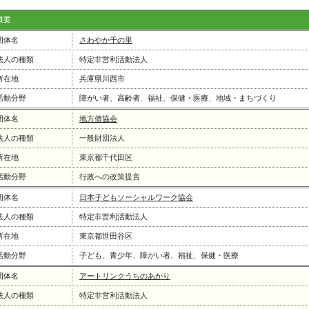
概要
団体名
さわやか千の里
法人の種類
特定非営利活動法人
所在地
兵庫県川西市
活動分野
障がい者、高齢者、福祉、保健・医療、地域・まちづくり
団体名
地方債協会
法人の種類
一般財団法人
所在地
東京都千代田区
活動分野
行政への改策提言
団体名
日本子どもソーシャルワーク協会
法人の種類
特定非営利活動法人
所在地
東京都世田谷区
活動分野
子ども、青少年、障がい者、福祉、保健・医療
団体名
アートリンクうちのあかり
法人の種類
特定非営利活動法人