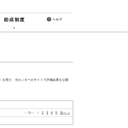
）を受け、当センターのサイトで評価結果を公開
＜ 前へ
1
2
3
4
5
次へ ＞