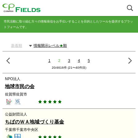
市民活動に取り組む方々の情報発信をお手伝いすることを目的としたツールを提供するプラッ
トフォームです。
新着順
情報開示レベル
★
順
1
2
3
4
5
20/4616件 (21〜40件目)
NPO法人
地球市民の会
佐賀県佐賀市
公益財団法人
ちばのＷＡ地域づくり基金
千葉県千葉市中央区