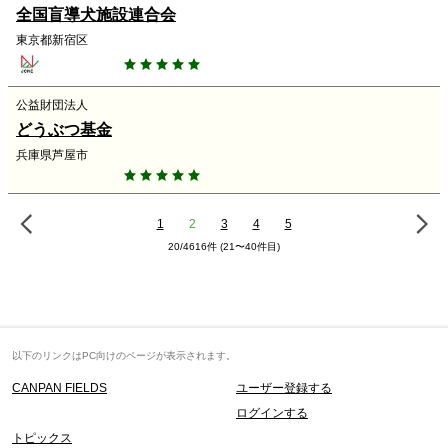
全国盲導犬施設連合会
東京都新宿区
公益財団法人
どうぶつ基金
兵庫県芦屋市
1
2
3
4
5
20/4616件 (21〜40件目)
以下のリンクはPC向けのページが表示されます。
CANPAN FIELDS
ユーザー登録する
ログインする
トピックス