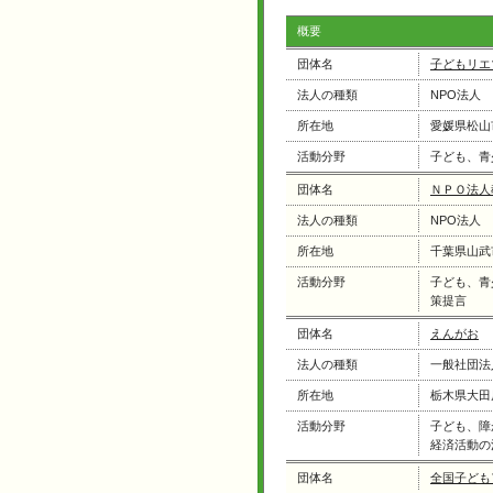
概要
団体名
子どもリエ
法人の種類
NPO法人
所在地
愛媛県松山
活動分野
子ども、青
団体名
ＮＰＯ法人
法人の種類
NPO法人
所在地
千葉県山武
活動分野
子ども、青
策提言
団体名
えんがお
法人の種類
一般社団法
所在地
栃木県大田
活動分野
子ども、障
経済活動の
団体名
全国子ども