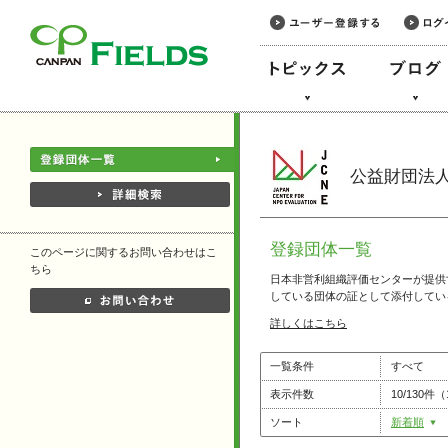
このページの本文へ
公益財団法
登録団体一覧
このページに関するお問い合わせはこ
ちら
日本非営利組織評価センターが提供
している団体の証として添付してい
詳しくはこちら
一覧条件
すべて
表示件数
10/130件
ソート
新着順