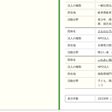
法人の種類
一般社団法
所在地
岐阜県岐阜
活動分野
青少年、障
興、就労支
団体名
さわやか千
法人の種類
NPO法人
所在地
兵庫県川西
活動分野
障がい者、
団体名
ふれあい福
法人の種類
NPO法人
所在地
徳島県鳴門
活動分野
子ども、障
くり
表示件数
10/130件