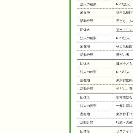
法人の種類
NPO法人
所在地
福岡県福岡
活動分野
子ども、人
団体名
アートリン
法人の種類
NPO法人
所在地
秋田県秋田
活動分野
障がい者、
団体名
日本子ども
法人の種類
NPO法人
所在地
東京都世田
活動分野
子ども、青
団体名
地方債協会
法人の種類
一般財団法
所在地
東京都千代
活動分野
行政への改
団体名
サステイナ