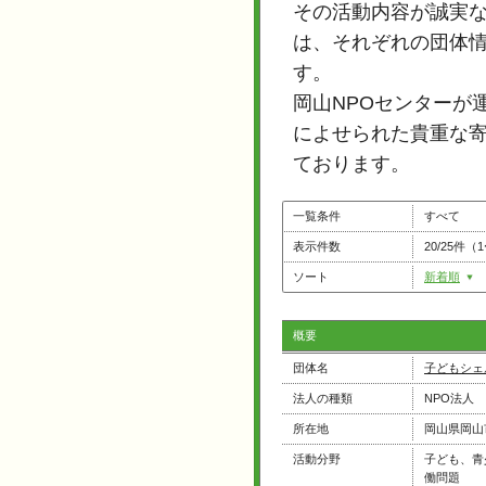
その活動内容が誠実
は、それぞれの団体
す。
岡山NPOセンターが
によせられた貴重な寄
ております。
一覧条件
すべて
表示件数
20/25件（
ソート
新着順
概要
団体名
子どもシェ
法人の種類
NPO法人
所在地
岡山県岡山
活動分野
子ども、青
働問題