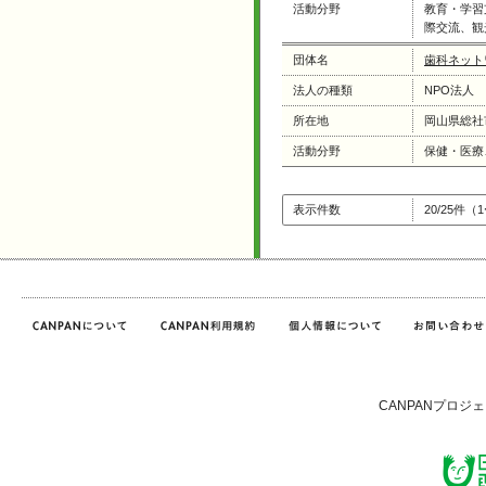
活動分野
教育・学習
際交流、観
団体名
歯科ネット
法人の種類
NPO法人
所在地
岡山県総社
活動分野
保健・医療
表示件数
20/25件（
CANPANプロジ