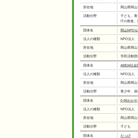
所在地
岡山県岡山
活動分野
子ども、青
ITの推進
団体名
岡山NPO
法人の種類
NPO法人
所在地
岡山県岡山
活動分野
市民活動団
団体名
AMDA社
法人の種類
NPO法人
所在地
岡山県岡山
活動分野
青少年、保
団体名
0-99お
法人の種類
NPO法人
所在地
岡山県岡山
活動分野
子ども
団体名
だっぴ