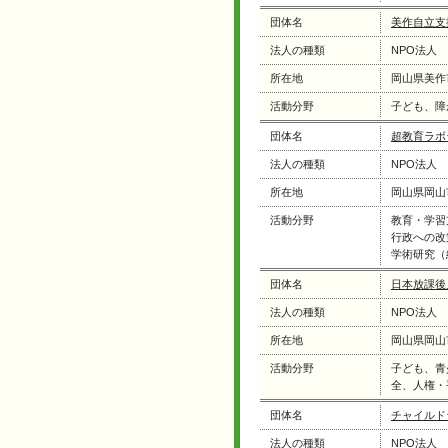
団体名
美作自立支
法人の種類
NPO法人
所在地
岡山県美作
活動分野
子ども、障
団体名
超教育ラボラ
法人の種類
NPO法人
所在地
岡山県岡山
活動分野
教育・学習
行政への改
学術研究（
団体名
日本放課後
法人の種類
NPO法人
所在地
岡山県岡山
活動分野
子ども、青
全、人権・
団体名
チャイルド
法人の種類
NPO法人