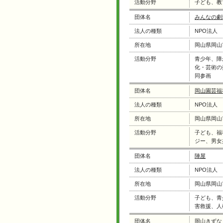
活動分野
子ども、教
団体名
みんなの劇
法人の種類
NPO法人
所在地
岡山県岡山
活動分野
青少年、障
化・芸術の
同参画
団体名
岡山園芸福
法人の種類
NPO法人
所在地
岡山県岡山
活動分野
子ども、福
ジー、男女
団体名
陣屋
法人の種類
NPO法人
所在地
岡山県岡山
活動分野
子ども、青
害救援、人
団体名
岡山きずな